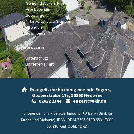
Gemeindebüro & Pfarramt
Presbyterium
Seelsorge
Mitarbeitende & Gruppen
Spenden
Downloads
Impressum
Datenschutz
Barrierefreiheit
Evangelische Kirchengemeinde Engers,

Klosterstraße 17a,
56566 Neuwied
02622 2344
engers@ekir.de


Für Spenden u. a. - Bankverbindung: KD Bank (Bank für
Kirche und Diakonie), IBAN: DE14 3506 0190 6531 7000
05, BIC: GENODED1DKD