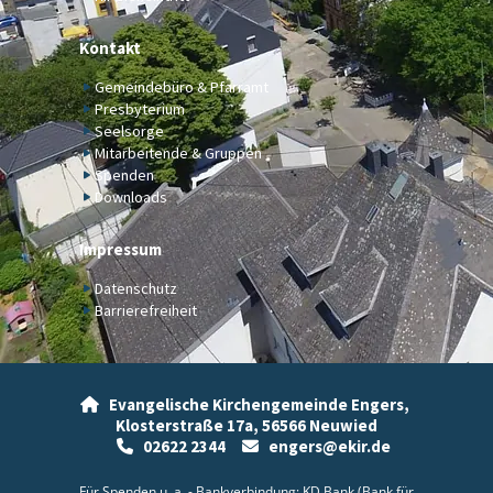
Kontakt
Gemeindebüro & Pfarramt
Presbyterium
Seelsorge
Mitarbeitende & Gruppen
Spenden
Downloads
Impressum
Datenschutz
Barrierefreiheit
Evangelische Kirchengemeinde Engers,

Klosterstraße 17a,
56566 Neuwied
02622 2344
engers@ekir.de


Für Spenden u. a. - Bankverbindung: KD Bank (Bank für