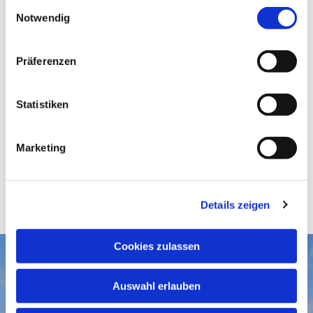
E
Notwendig
i
n
w
Präferenzen
i
l
l
Statistiken
i
g
Marketing
u
n
g
Details zeigen
s
a
u
Cookies zulassen
s
Aktuelles
w
Auswahl erlauben
a
Gottesdienste
Gemeindegruß-Archiv
h