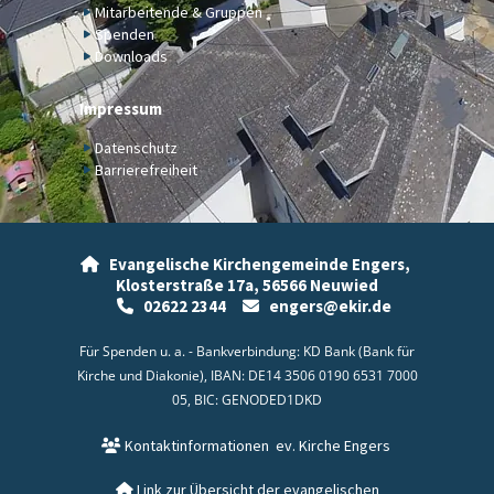
Mitarbeitende & Gruppen
Spenden
Downloads
Impressum
Datenschutz
Barrierefreiheit
Evangelische Kirchengemeinde Engers,

Klosterstraße 17a,
56566 Neuwied
02622 2344
engers@ekir.de


Für Spenden u. a. - Bankverbindung: KD Bank (Bank für
Kirche und Diakonie), IBAN: DE14 3506 0190 6531 7000
05, BIC: GENODED1DKD
Kontaktinformationen
ev. Kirche Engers

Link zur Übersicht der evangelischen
