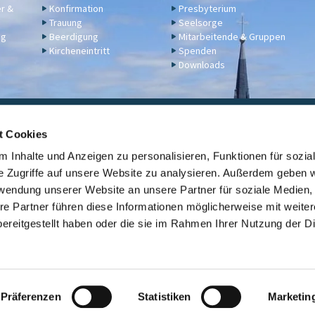
er &
Konfirmation
Presbyterium
Trauung
Seelsorge
ng
Beerdigung
Mitarbeitende & Gruppen
Kircheneintritt
Spenden
Downloads
ngelische Kirchengemeinde Engers,
Klosterstraße 17a,
56566 N
t Cookies
02622 2344
engers@ekir.de


 Inhalte und Anzeigen zu personalisieren, Funktionen für sozia
erbindung: KD Bank (Bank für Kirche und Diakonie), IBAN: DE14 3506 0190 6531
e Zugriffe auf unsere Website zu analysieren. Außerdem geben w
rwendung unserer Website an unsere Partner für soziale Medien
Kontaktinformationen
ev. Kirche Engers

re Partner führen diese Informationen möglicherweise mit weite
ereitgestellt haben oder die sie im Rahmen Ihrer Nutzung der D
Link zur Übersicht der evangelischen Kirchengemeinden der Stadt Neuwi

Datenschutzerklärung
ChurchDesk-Login
Präferenzen
Statistiken
Marketin