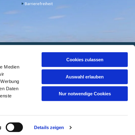
Barrierefreiheit
euwied
Cookies zulassen
le Medien
 7000 05, BIC: GENODED1DKD
ir
Auswahl erlauben
, Werbung
ren Daten
Nur notwendige Cookies
ienste
ed
g
Details zeigen