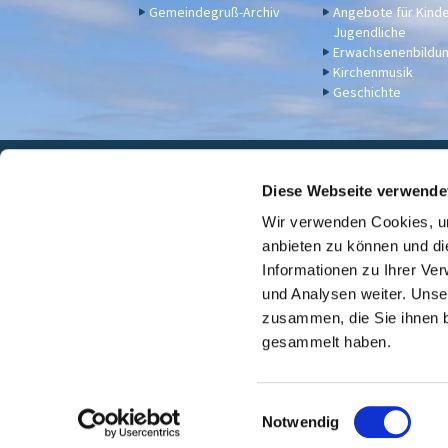
Gemeindegruß-Archiv
Angebote für Kind
Jugendliche
Erwachsenenbildu
Kirchenmusik
Geschichte
Eva

Diese Webseite verwende
Wir verwenden Cookies, um
Für Spenden u. a. - Bankv
anbieten zu können und di
Informationen zu Ihrer Ve
und Analysen weiter. Unse
zusammen, die Sie ihnen b
gesammelt haben.
E
Notwendig
i