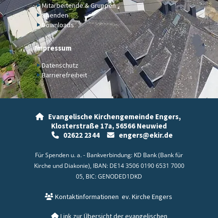
Mitarbeitende & Gruppen
Spenden
Downloads
Impressum
Datenschutz
Barrierefreiheit
Evangelische Kirchengemeinde Engers,

Klosterstraße 17a,
56566 Neuwied
02622 2344
engers@ekir.de


Für Spenden u. a. - Bankverbindung: KD Bank (Bank für
Kirche und Diakonie), IBAN: DE14 3506 0190 6531 7000
05, BIC: GENODED1DKD
Kontaktinformationen
ev. Kirche Engers

Link zur Übersicht der evangelischen
