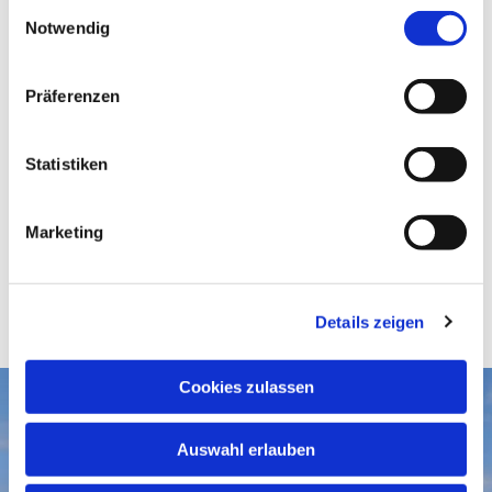
E
Notwendig
i
n
w
Präferenzen
i
l
l
Statistiken
i
g
Marketing
u
n
g
Details zeigen
s
a
u
Cookies zulassen
s
Aktuelles
w
Auswahl erlauben
a
Gottesdienste
Gemeindegruß-Archiv
h