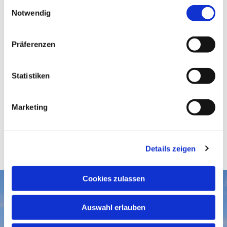
E
Notwendig
i
n
w
Präferenzen
i
l
l
Statistiken
i
g
Marketing
u
n
g
Details zeigen
s
a
u
Cookies zulassen
s
Aktuelles
w
Auswahl erlauben
a
Gottesdienste
Gemeindegruß-Archiv
h