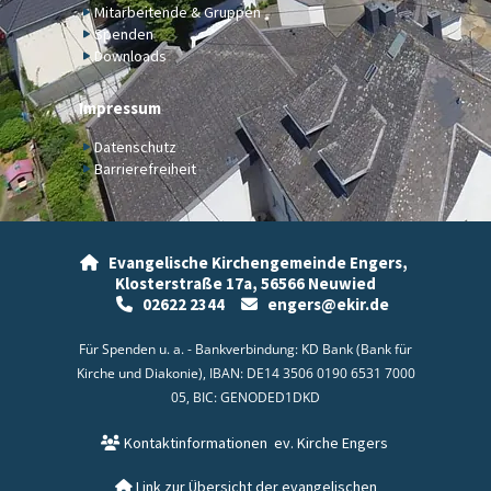
Mitarbeitende & Gruppen
Spenden
Downloads
Impressum
Datenschutz
Barrierefreiheit
Evangelische Kirchengemeinde Engers,

Klosterstraße 17a,
56566 Neuwied
02622 2344
engers@ekir.de


Für Spenden u. a. - Bankverbindung: KD Bank (Bank für
Kirche und Diakonie), IBAN: DE14 3506 0190 6531 7000
05, BIC: GENODED1DKD
Kontaktinformationen
ev. Kirche Engers

Link zur Übersicht der evangelischen
