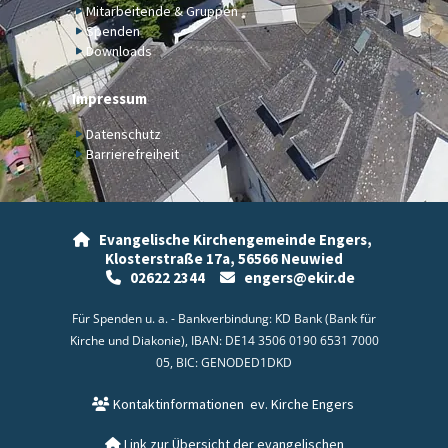
Mitarbeitende & Gruppen
Spenden
Downloads
Impressum
Datenschutz
Barrierefreiheit
Evangelische Kirchengemeinde Engers,

Klosterstraße 17a,
56566 Neuwied
02622 2344
engers@ekir.de


Für Spenden u. a. - Bankverbindung: KD Bank (Bank für
Kirche und Diakonie), IBAN: DE14 3506 0190 6531 7000
05, BIC: GENODED1DKD
Kontaktinformationen
ev. Kirche Engers

Link zur Übersicht der evangelischen
