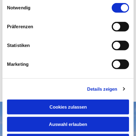
E
Notwendig
i
n
w
Präferenzen
i
l
l
Statistiken
i
g
Marketing
u
n
g
Details zeigen
s
a
u
Cookies zulassen
s
Aktuelles
w
Auswahl erlauben
a
Gottesdienste
Gemeindegruß-Archiv
h