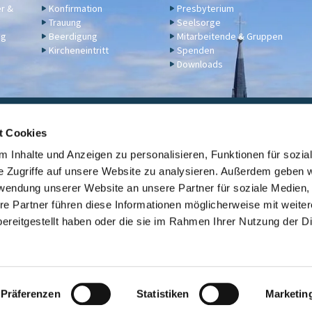
er &
Konfirmation
Presbyterium
Trauung
Seelsorge
ng
Beerdigung
Mitarbeitende & Gruppen
Kircheneintritt
Spenden
Downloads
ngelische Kirchengemeinde Engers,
Klosterstraße 17a,
56566 N
t Cookies
02622 2344
engers@ekir.de


 Inhalte und Anzeigen zu personalisieren, Funktionen für sozia
erbindung: KD Bank (Bank für Kirche und Diakonie), IBAN: DE14 3506 0190 6531
e Zugriffe auf unsere Website zu analysieren. Außerdem geben w
rwendung unserer Website an unsere Partner für soziale Medien
Kontaktinformationen
ev. Kirche Engers

re Partner führen diese Informationen möglicherweise mit weite
ereitgestellt haben oder die sie im Rahmen Ihrer Nutzung der D
Link zur Übersicht der evangelischen Kirchengemeinden der Stadt Neuwi

Datenschutzerklärung
ChurchDesk-Login
Präferenzen
Statistiken
Marketin