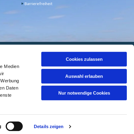
Barrierefreiheit
euwied
Cookies zulassen
le Medien
 7000 05, BIC: GENODED1DKD
ir
Auswahl erlauben
, Werbung
ren Daten
Nur notwendige Cookies
ienste
ed
g
Details zeigen