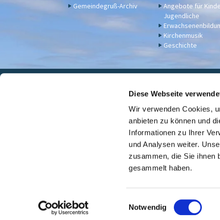
Gemeindegruß-Archiv
Angebote für Kind
Jugendliche
Erwachsenenbildu
Kirchenmusik
Geschichte
Eva

Diese Webseite verwende
Wir verwenden Cookies, um
Für Spenden u. a. - Bankv
anbieten zu können und di
Informationen zu Ihrer Ve
und Analysen weiter. Unse
zusammen, die Sie ihnen b
gesammelt haben.
E
Notwendig
i