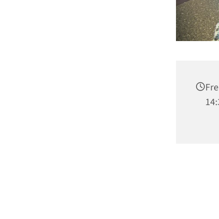
Fre
14: