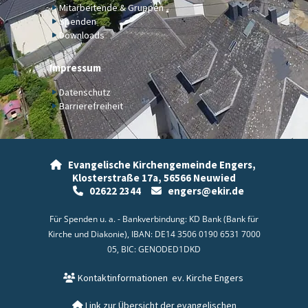
Mitarbeitende & Gruppen
Spenden
Downloads
Impressum
Datenschutz
Barrierefreiheit
Evangelische Kirchengemeinde Engers,

Klosterstraße 17a,
56566 Neuwied
02622 2344
engers@ekir.de


Für Spenden u. a. - Bankverbindung: KD Bank (Bank für
Kirche und Diakonie), IBAN: DE14 3506 0190 6531 7000
05, BIC: GENODED1DKD
Kontaktinformationen
ev. Kirche Engers

Link zur Übersicht der evangelischen
