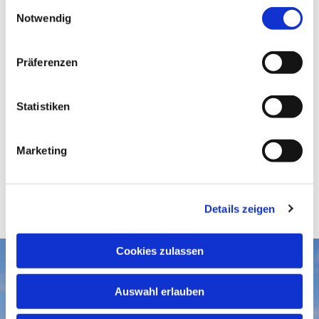
E
Notwendig
i
n
w
Präferenzen
i
l
l
Statistiken
i
g
Marketing
u
n
g
Details zeigen
s
a
u
Cookies zulassen
s
Aktuelles
w
Auswahl erlauben
a
Gottesdienste
Gemeindegruß-Archiv
h