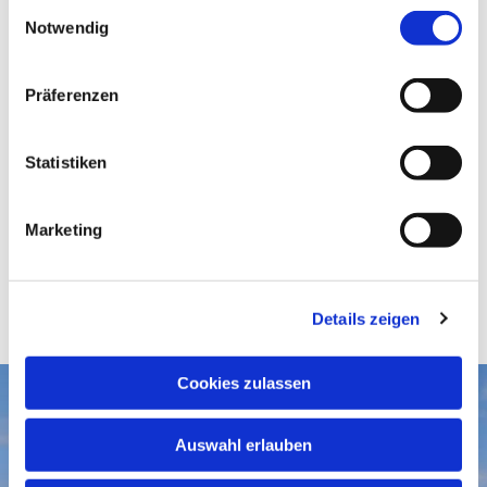
E
Notwendig
i
n
w
Präferenzen
i
l
l
Statistiken
i
g
Marketing
u
n
g
Details zeigen
s
a
u
Cookies zulassen
s
Aktuelles
w
Auswahl erlauben
a
Gottesdienste
Gemeindegruß-Archiv
h