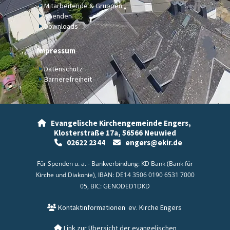
Mitarbeitende & Gruppen
Spenden
Downloads
Impressum
Datenschutz
Barrierefreiheit
Evangelische Kirchengemeinde Engers,

Klosterstraße 17a,
56566 Neuwied
02622 2344
engers@ekir.de


Für Spenden u. a. - Bankverbindung: KD Bank (Bank für
Kirche und Diakonie), IBAN: DE14 3506 0190 6531 7000
05, BIC: GENODED1DKD
Kontaktinformationen
ev. Kirche Engers

Link zur Übersicht der evangelischen
