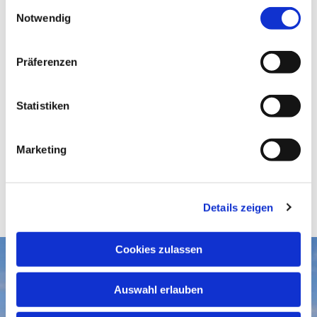
E
Notwendig
i
n
w
Präferenzen
i
l
l
Statistiken
i
g
Marketing
u
n
g
Details zeigen
s
a
u
Cookies zulassen
s
Aktuelles
w
Auswahl erlauben
a
Gottesdienste
Gemeindegruß-Archiv
h