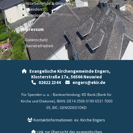
Mitarbeitende & Gruppen
Spenden
Downloads
Impressum
Datenschutz
Barrierefreiheit
Evangelische Kirchengemeinde Engers,

Klosterstraße 17a,
56566 Neuwied
02622 2344
engers@ekir.de


Für Spenden u. a. - Bankverbindung: KD Bank (Bank für
Kirche und Diakonie), IBAN: DE14 3506 0190 6531 7000
05, BIC: GENODED1DKD
Kontaktinformationen
ev. Kirche Engers

Link zur Übersicht der evangelischen
