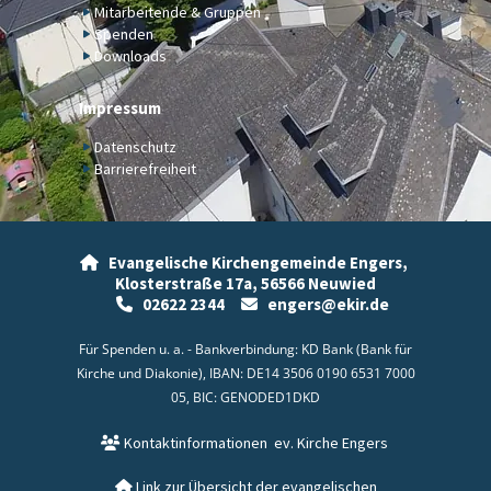
Mitarbeitende & Gruppen
Spenden
Downloads
Impressum
Datenschutz
Barrierefreiheit
Evangelische Kirchengemeinde Engers,

Klosterstraße 17a,
56566 Neuwied
02622 2344
engers@ekir.de


Für Spenden u. a. - Bankverbindung: KD Bank (Bank für
Kirche und Diakonie), IBAN: DE14 3506 0190 6531 7000
05, BIC: GENODED1DKD
Kontaktinformationen
ev. Kirche Engers

Link zur Übersicht der evangelischen
