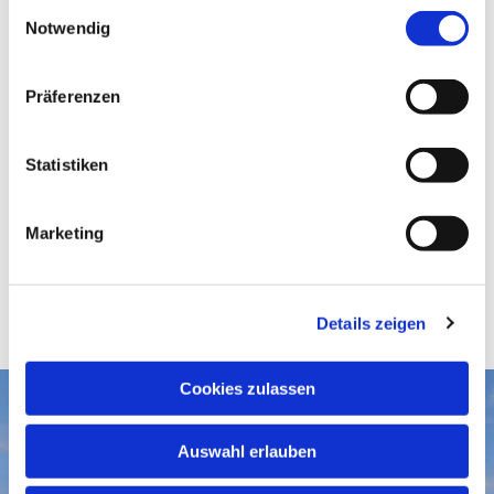
E
Notwendig
i
n
w
Präferenzen
i
l
l
Statistiken
i
g
Marketing
u
n
g
Details zeigen
s
a
u
Cookies zulassen
s
Aktuelles
w
Auswahl erlauben
a
Gottesdienste
Gemeindegruß-Archiv
h