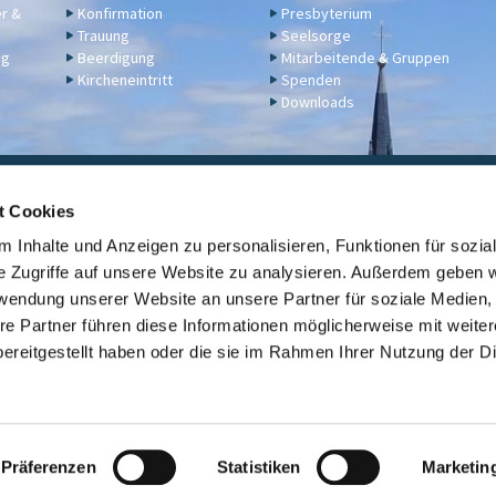
er &
Konfirmation
Presbyterium
Trauung
Seelsorge
ng
Beerdigung
Mitarbeitende & Gruppen
Kircheneintritt
Spenden
Downloads
ngelische Kirchengemeinde Engers,
Klosterstraße 17a,
56566 N
t Cookies
02622 2344
engers@ekir.de


 Inhalte und Anzeigen zu personalisieren, Funktionen für sozia
erbindung: KD Bank (Bank für Kirche und Diakonie), IBAN: DE14 3506 0190 6531
e Zugriffe auf unsere Website zu analysieren. Außerdem geben w
rwendung unserer Website an unsere Partner für soziale Medien
Kontaktinformationen
ev. Kirche Engers

re Partner führen diese Informationen möglicherweise mit weite
ereitgestellt haben oder die sie im Rahmen Ihrer Nutzung der D
Link zur Übersicht der evangelischen Kirchengemeinden der Stadt Neuwi

Datenschutzerklärung
ChurchDesk-Login
Präferenzen
Statistiken
Marketin