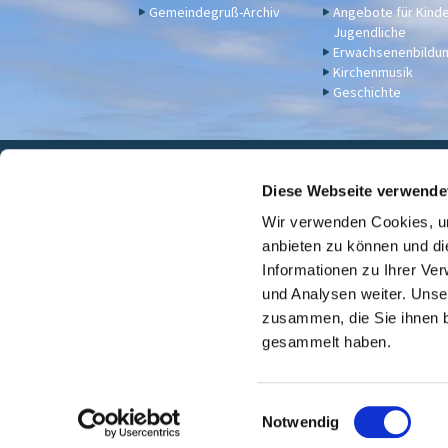
Gemeindegruß-Archiv
Angebote für Kind
Jugendliche
Erwachsenenbildu
Kirchenmusik
Geschichte
Eva

Diese Webseite verwende
Wir verwenden Cookies, um
Für Spenden u. a. - Bankv
anbieten zu können und di
Informationen zu Ihrer Ve
und Analysen weiter. Unse
zusammen, die Sie ihnen b
gesammelt haben.
E
Notwendig
i