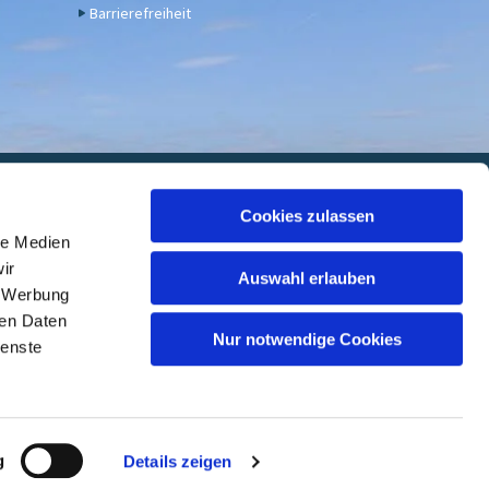
Barrierefreiheit
euwied
Cookies zulassen
le Medien
 7000 05, BIC: GENODED1DKD
ir
Auswahl erlauben
, Werbung
ren Daten
Nur notwendige Cookies
ienste
ed
g
Details zeigen