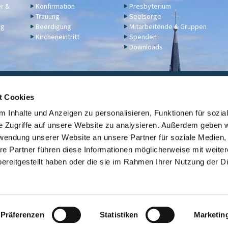
er &
Konfirmation
Presbyterium
Trauung
Seelsorge
ng
Beerdigung
Mitarbeitende & Gruppen
Kircheneintritt
Spenden
Downloads
ngelische Kirchengemeinde Engers,
Klosterstraße 17a,
56566 N
t Cookies
02622 2344
engers@ekir.de


 Inhalte und Anzeigen zu personalisieren, Funktionen für sozia
erbindung: KD Bank (Bank für Kirche und Diakonie), IBAN: DE14 3506 0190 6531
e Zugriffe auf unsere Website zu analysieren. Außerdem geben w
rwendung unserer Website an unsere Partner für soziale Medien
Kontaktinformationen
ev. Kirche Engers

re Partner führen diese Informationen möglicherweise mit weite
ereitgestellt haben oder die sie im Rahmen Ihrer Nutzung der D
Link zur Übersicht der evangelischen Kirchengemeinden der Stadt Neuwi

Datenschutzerklärung
ChurchDesk-Login
Präferenzen
Statistiken
Marketin