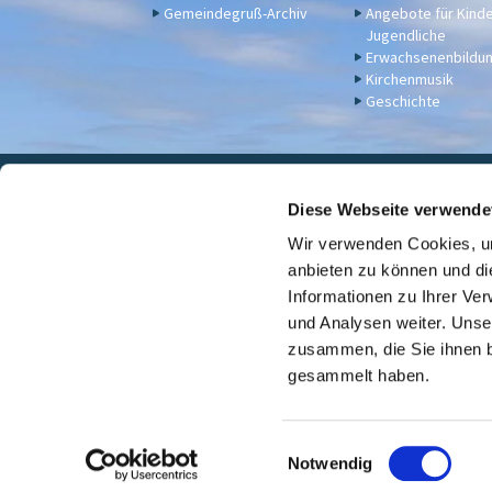
Gemeindegruß-Archiv
Angebote für Kind
Jugendliche
Erwachsenenbildu
Kirchenmusik
Geschichte
Eva

Diese Webseite verwende
Wir verwenden Cookies, um
Für Spenden u. a. - Bankv
anbieten zu können und di
Informationen zu Ihrer Ve
und Analysen weiter. Unse
zusammen, die Sie ihnen b
gesammelt haben.
E
Notwendig
i