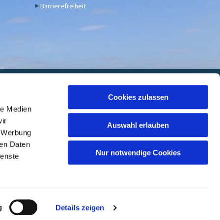
Barrierefreiheit
euwied
Cookies zulassen
le Medien
 7000 05, BIC: GENODED1DKD
ir
Auswahl erlauben
, Werbung
ren Daten
Nur notwendige Cookies
ienste
ed
g
Details zeigen