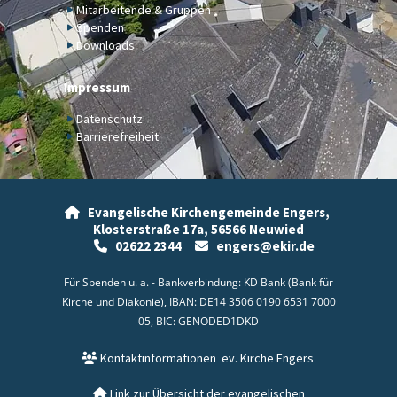
Mitarbeitende & Gruppen
Spenden
Downloads
Impressum
Datenschutz
Barrierefreiheit
Evangelische Kirchengemeinde Engers,

Klosterstraße 17a,
56566 Neuwied
02622 2344
engers@ekir.de


Für Spenden u. a. - Bankverbindung: KD Bank (Bank für
Kirche und Diakonie), IBAN: DE14 3506 0190 6531 7000
05, BIC: GENODED1DKD
Kontaktinformationen
ev. Kirche Engers

Link zur Übersicht der evangelischen
