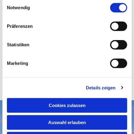
E
Notwendig
i
n
w
Präferenzen
i
l
l
Statistiken
i
g
Marketing
u
n
g
Details zeigen
s
a
u
Cookies zulassen
s
Aktuelles
w
Auswahl erlauben
a
Gottesdienste
Gemeindegruß-Archiv
h