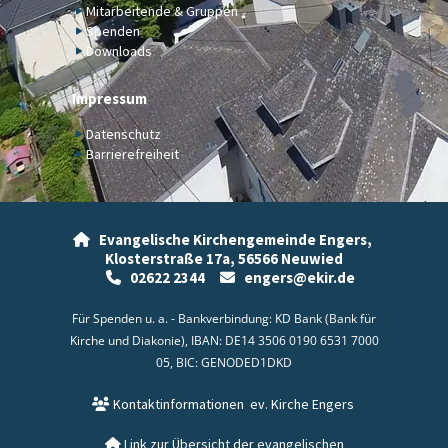
Mitarbeitende & Gruppen
Spenden
Downloads
Impressum
Datenschutz
Barrierefreiheit
Evangelische Kirchengemeinde Engers,

Klosterstraße 17a,
56566 Neuwied
02622 2344
engers@ekir.de


Für Spenden u. a. - Bankverbindung: KD Bank (Bank für
Kirche und Diakonie), IBAN: DE14 3506 0190 6531 7000
05, BIC: GENODED1DKD
Kontaktinformationen
ev. Kirche Engers

Link zur Übersicht der evangelischen
