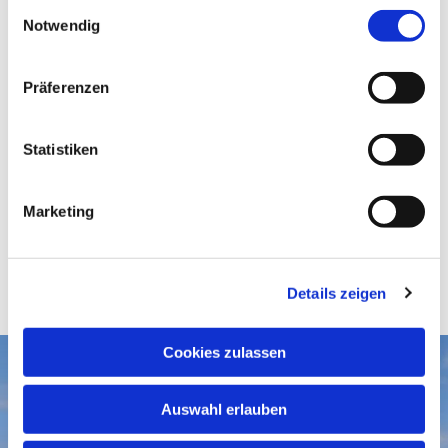
E
Notwendig
i
n
w
Präferenzen
i
l
l
Statistiken
i
g
Marketing
u
n
g
Details zeigen
s
a
u
Cookies zulassen
s
Aktuelles
w
Auswahl erlauben
a
Gottesdienste
Gemeindegruß-Archiv
h