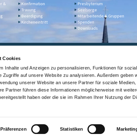
er &
Konfirmation
Presbyterium
Trauung
Seelsorge
ng
Beerdigung
Mitarbeitende & Gruppen
Kircheneintritt
Spenden
Downloads
ngelische Kirchengemeinde Engers,
Klosterstraße 17a,
56566 N
t Cookies
02622 2344
engers@ekir.de


 Inhalte und Anzeigen zu personalisieren, Funktionen für sozia
erbindung: KD Bank (Bank für Kirche und Diakonie), IBAN: DE14 3506 0190 6531
e Zugriffe auf unsere Website zu analysieren. Außerdem geben w
rwendung unserer Website an unsere Partner für soziale Medien
Kontaktinformationen
ev. Kirche Engers

re Partner führen diese Informationen möglicherweise mit weite
ereitgestellt haben oder die sie im Rahmen Ihrer Nutzung der D
Link zur Übersicht der evangelischen Kirchengemeinden der Stadt Neuwi

Datenschutzerklärung
ChurchDesk-Login
Präferenzen
Statistiken
Marketin