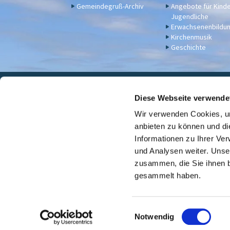
Gemeindegruß-Archiv
Angebote für Kind
Jugendliche
Erwachsenenbildu
Kirchenmusik
Geschichte
Eva

Diese Webseite verwende
Wir verwenden Cookies, um
Für Spenden u. a. - Bankv
anbieten zu können und di
Informationen zu Ihrer Ve
und Analysen weiter. Unse
zusammen, die Sie ihnen b
gesammelt haben.
E
Notwendig
i