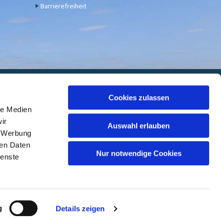
Barrierefreiheit
euwied
Cookies zulassen
le Medien
 7000 05, BIC: GENODED1DKD
ir
Auswahl erlauben
, Werbung
ren Daten
Nur notwendige Cookies
ienste
ed
g
Details zeigen