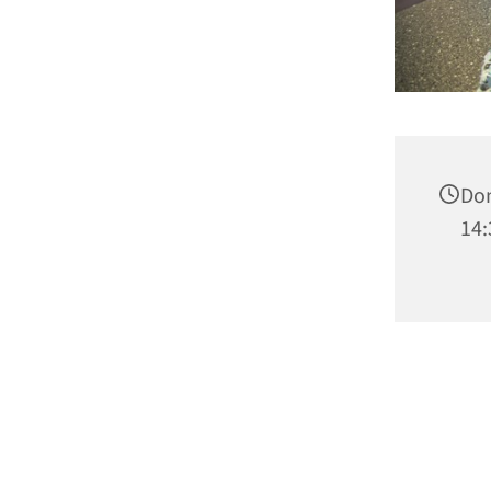
Don
14: