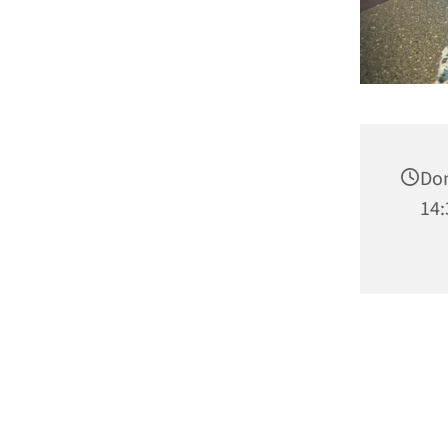
Don
14: