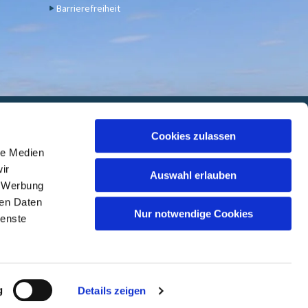
Barrierefreiheit
euwied
Cookies zulassen
le Medien
 7000 05, BIC: GENODED1DKD
ir
Auswahl erlauben
, Werbung
ren Daten
Nur notwendige Cookies
ienste
ed
g
Details zeigen