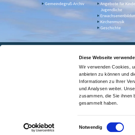
Gemeindegruß-Archiv
Angebote für Kind
Jugendliche
Erwachsenenbildu
Kirchenmusik
Geschichte
Eva

Diese Webseite verwende
Wir verwenden Cookies, um
Für Spenden u. a. - Bankv
anbieten zu können und di
Informationen zu Ihrer Ve
und Analysen weiter. Unse
zusammen, die Sie ihnen b
gesammelt haben.
E
Notwendig
i