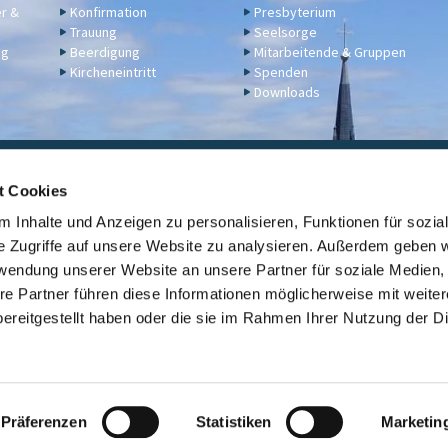
er &
Konfirmation
Presbyterium
Trauung
Seelsorge
ng
Beerdigung
Mitarbeitende & Gruppen
Kircheneintritt
Spenden
Downloads
ngelische Kirchengemeinde Engers,
Klosterstraße 17a,
56566 N
t Cookies
02622 2344
engers@ekir.de


 Inhalte und Anzeigen zu personalisieren, Funktionen für sozia
erbindung: KD Bank (Bank für Kirche und Diakonie), IBAN: DE14 3506 0190 6531
e Zugriffe auf unsere Website zu analysieren. Außerdem geben w
rwendung unserer Website an unsere Partner für soziale Medien
Kontaktinformationen
ev. Kirche Engers

re Partner führen diese Informationen möglicherweise mit weite
ereitgestellt haben oder die sie im Rahmen Ihrer Nutzung der D
Link zur Übersicht der evangelischen Kirchengemeinden der Stadt Neuwi

Datenschutzerklärung
ChurchDesk-Login
Präferenzen
Statistiken
Marketin