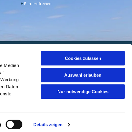
Barrierefreiheit
euwied
Cookies zulassen
le Medien
 7000 05, BIC: GENODED1DKD
ir
Auswahl erlauben
, Werbung
ren Daten
Nur notwendige Cookies
ienste
ed
g
Details zeigen