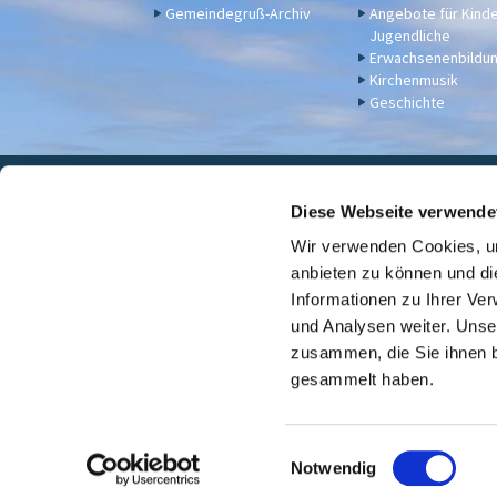
Gemeindegruß-Archiv
Angebote für Kind
Jugendliche
Erwachsenenbildu
Kirchenmusik
Geschichte
Eva

Diese Webseite verwende
Wir verwenden Cookies, um
Für Spenden u. a. - Bankv
anbieten zu können und di
Informationen zu Ihrer Ve
und Analysen weiter. Unse
zusammen, die Sie ihnen b
gesammelt haben.
E
Notwendig
i