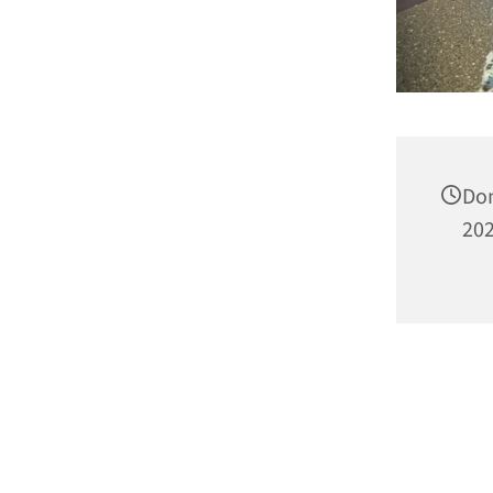
Don
202