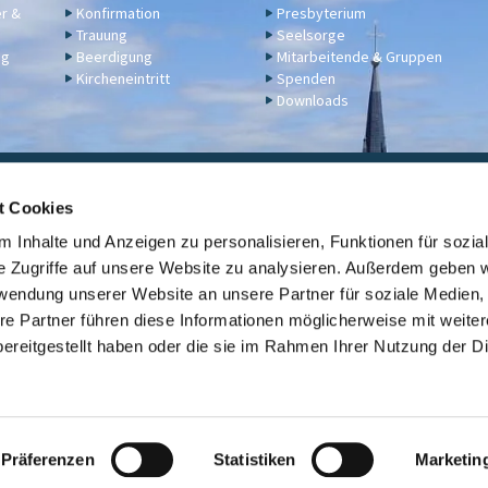
er &
Konfirmation
Presbyterium
Trauung
Seelsorge
ng
Beerdigung
Mitarbeitende & Gruppen
Kircheneintritt
Spenden
Downloads
ngelische Kirchengemeinde Engers,
Klosterstraße 17a,
56566 N
t Cookies
02622 2344
engers@ekir.de


 Inhalte und Anzeigen zu personalisieren, Funktionen für sozia
erbindung: KD Bank (Bank für Kirche und Diakonie), IBAN: DE14 3506 0190 6531
e Zugriffe auf unsere Website zu analysieren. Außerdem geben w
rwendung unserer Website an unsere Partner für soziale Medien
Kontaktinformationen
ev. Kirche Engers

re Partner führen diese Informationen möglicherweise mit weite
ereitgestellt haben oder die sie im Rahmen Ihrer Nutzung der D
Link zur Übersicht der evangelischen Kirchengemeinden der Stadt Neuwi

Datenschutzerklärung
ChurchDesk-Login
Präferenzen
Statistiken
Marketin