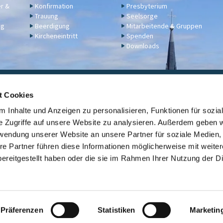
er &
Konfirmation
Presbyterium
Trauung
Seelsorge
ng
Beerdigung
Mitarbeitende & Gruppen
Kircheneintritt
Spenden
Downloads
ngelische Kirchengemeinde Engers,
Klosterstraße 17a,
56566 N
t Cookies
02622 2344
engers@ekir.de


 Inhalte und Anzeigen zu personalisieren, Funktionen für sozia
erbindung: KD Bank (Bank für Kirche und Diakonie), IBAN: DE14 3506 0190 6531
e Zugriffe auf unsere Website zu analysieren. Außerdem geben w
rwendung unserer Website an unsere Partner für soziale Medien
Kontaktinformationen
ev. Kirche Engers

re Partner führen diese Informationen möglicherweise mit weite
ereitgestellt haben oder die sie im Rahmen Ihrer Nutzung der D
Link zur Übersicht der evangelischen Kirchengemeinden der Stadt Neuwi

Datenschutzerklärung
ChurchDesk-Login
Präferenzen
Statistiken
Marketin