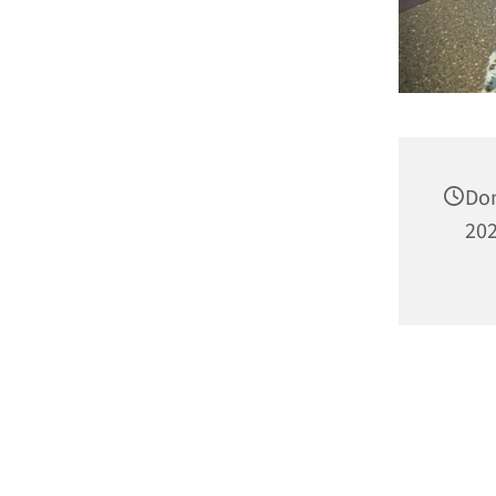
Don
202