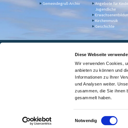
Gemeindegruß-Archiv
Angebote für Kind
Jugendliche
Erwachsenenbildu
Kirchenmusik
Geschichte
Eva

Diese Webseite verwende
Wir verwenden Cookies, um
Für Spenden u. a. - Bankv
anbieten zu können und di
Informationen zu Ihrer Ve
und Analysen weiter. Unse
zusammen, die Sie ihnen b
gesammelt haben.
E
Notwendig
i