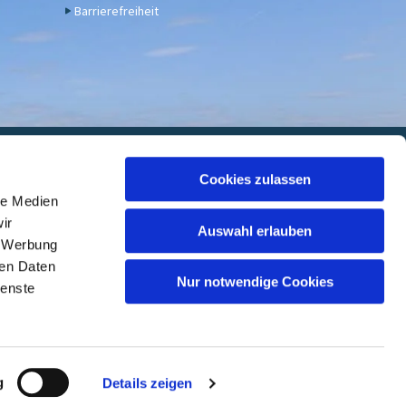
Barrierefreiheit
euwied
Cookies zulassen
le Medien
 7000 05, BIC: GENODED1DKD
ir
Auswahl erlauben
, Werbung
ren Daten
Nur notwendige Cookies
ienste
ed
g
Details zeigen