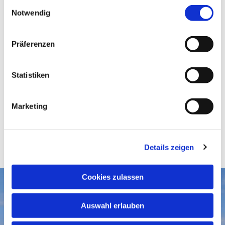
E
Notwendig
i
n
w
Präferenzen
i
l
l
Statistiken
i
g
Marketing
u
n
g
Details zeigen
s
a
u
Cookies zulassen
s
Aktuelles
w
Auswahl erlauben
a
Gottesdienste
Gemeindegruß-Archiv
h