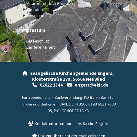
Mitarbeitende & Gruppen
Spenden
Downloads
Impressum
Datenschutz
Barrierefreiheit
Evangelische Kirchengemeinde Engers,

Klosterstraße 17a,
56566 Neuwied
02622 2344
engers@ekir.de


Für Spenden u. a. - Bankverbindung: KD Bank (Bank für
Kirche und Diakonie), IBAN: DE14 3506 0190 6531 7000
05, BIC: GENODED1DKD
Kontaktinformationen
ev. Kirche Engers

Link zur Übersicht der evangelischen
