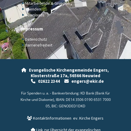
Mitarbeitende & Gruppen
Spenden
Downloads
Impressum
Datenschutz
Barrierefreiheit
Evangelische Kirchengemeinde Engers,

Klosterstraße 17a,
56566 Neuwied
02622 2344
engers@ekir.de


Für Spenden u. a. - Bankverbindung: KD Bank (Bank für
Kirche und Diakonie), IBAN: DE14 3506 0190 6531 7000
05, BIC: GENODED1DKD
Kontaktinformationen
ev. Kirche Engers

Link zur Übersicht der evangelischen
