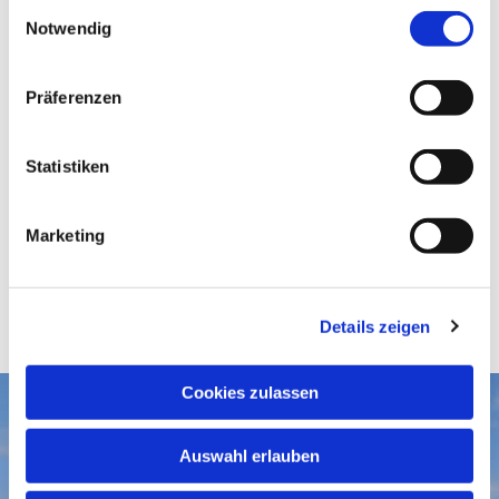
E
Notwendig
i
n
w
Präferenzen
i
l
l
Statistiken
i
g
Marketing
u
n
g
Details zeigen
s
a
u
Cookies zulassen
s
Aktuelles
w
Auswahl erlauben
a
Gottesdienste
Gemeindegruß-Archiv
h