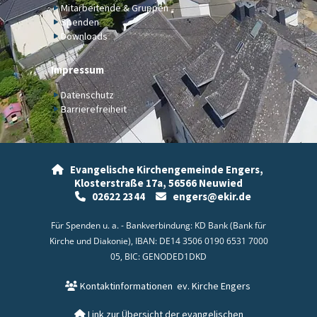
Mitarbeitende & Gruppen
Spenden
Downloads
Impressum
Datenschutz
Barrierefreiheit
Evangelische Kirchengemeinde Engers,

Klosterstraße 17a,
56566 Neuwied
02622 2344
engers@ekir.de


Für Spenden u. a. - Bankverbindung: KD Bank (Bank für
Kirche und Diakonie), IBAN: DE14 3506 0190 6531 7000
05, BIC: GENODED1DKD
Kontaktinformationen
ev. Kirche Engers

Link zur Übersicht der evangelischen
