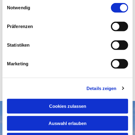
E
Notwendig
i
n
w
Präferenzen
i
l
l
Statistiken
i
g
Marketing
u
n
g
Details zeigen
s
a
u
Cookies zulassen
s
Aktuelles
w
Auswahl erlauben
a
Gottesdienste
Gemeindegruß-Archiv
h