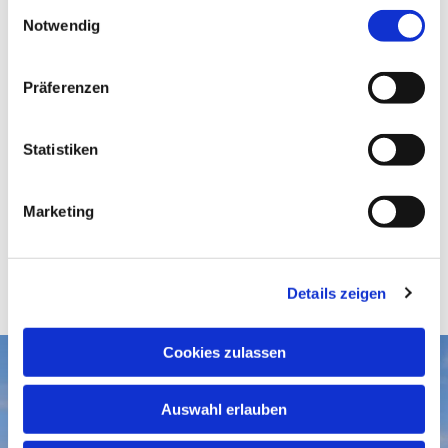
E
Notwendig
i
n
w
Präferenzen
i
l
l
Statistiken
i
g
Marketing
u
n
g
Details zeigen
s
a
u
Cookies zulassen
s
Aktuelles
w
Auswahl erlauben
a
Gottesdienste
Gemeindegruß-Archiv
h