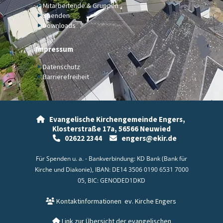
Mitarbeitende & Gruppen
Spenden
Downloads
Impressum
Datenschutz
Barrierefreiheit
Evangelische Kirchengemeinde Engers,

Klosterstraße 17a,
56566 Neuwied
02622 2344
engers@ekir.de


Für Spenden u. a. - Bankverbindung: KD Bank (Bank für
Kirche und Diakonie), IBAN: DE14 3506 0190 6531 7000
05, BIC: GENODED1DKD
Kontaktinformationen
ev. Kirche Engers

Link zur Übersicht der evangelischen
