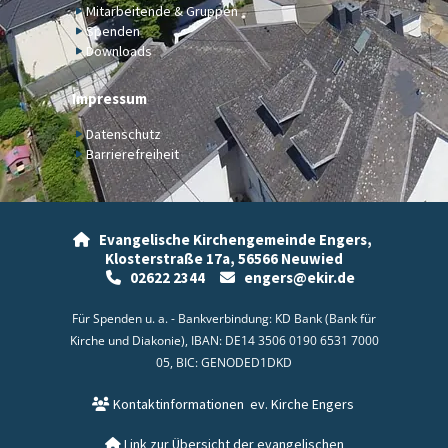
Mitarbeitende & Gruppen
Spenden
Downloads
Impressum
Datenschutz
Barrierefreiheit
Evangelische Kirchengemeinde Engers,

Klosterstraße 17a,
56566 Neuwied
02622 2344
engers@ekir.de


Für Spenden u. a. - Bankverbindung: KD Bank (Bank für
Kirche und Diakonie), IBAN: DE14 3506 0190 6531 7000
05, BIC: GENODED1DKD
Kontaktinformationen
ev. Kirche Engers

Link zur Übersicht der evangelischen
