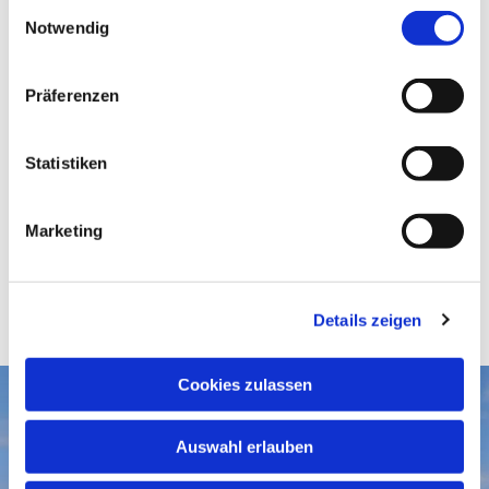
E
Notwendig
i
n
w
Präferenzen
i
l
l
Statistiken
i
g
Marketing
u
n
g
Details zeigen
s
a
u
Cookies zulassen
s
Aktuelles
w
Auswahl erlauben
a
Gottesdienste
Gemeindegruß-Archiv
h