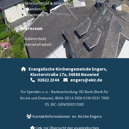
Mitarbeitende & Gruppen
Spenden
Downloads
Impressum
Datenschutz
Barrierefreiheit
Evangelische Kirchengemeinde Engers,

Klosterstraße 17a,
56566 Neuwied
02622 2344
engers@ekir.de


Für Spenden u. a. - Bankverbindung: KD Bank (Bank für
Kirche und Diakonie), IBAN: DE14 3506 0190 6531 7000
05, BIC: GENODED1DKD
Kontaktinformationen
ev. Kirche Engers

Link zur Übersicht der evangelischen
