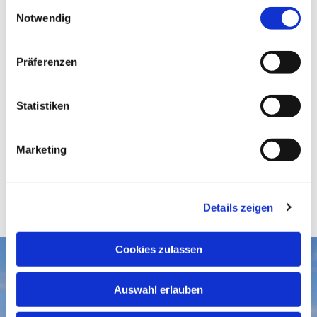
E
Notwendig
i
n
w
Präferenzen
i
l
l
Statistiken
i
g
Marketing
u
n
g
Details zeigen
s
a
u
Cookies zulassen
s
Aktuelles
w
Auswahl erlauben
a
Gottesdienste
Gemeindegruß-Archiv
h