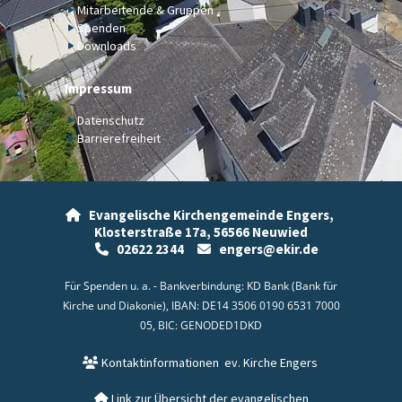
Mitarbeitende & Gruppen
Spenden
Downloads
Impressum
Datenschutz
Barrierefreiheit
Evangelische Kirchengemeinde Engers,

Klosterstraße 17a,
56566 Neuwied
02622 2344
engers@ekir.de


Für Spenden u. a. - Bankverbindung: KD Bank (Bank für
Kirche und Diakonie), IBAN: DE14 3506 0190 6531 7000
05, BIC: GENODED1DKD
Kontaktinformationen
ev. Kirche Engers

Link zur Übersicht der evangelischen
