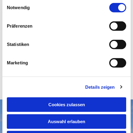
E
Notwendig
i
n
w
Präferenzen
i
l
l
Statistiken
i
g
Marketing
u
n
g
Details zeigen
s
a
u
Cookies zulassen
s
Aktuelles
w
Auswahl erlauben
a
Gottesdienste
Gemeindegruß-Archiv
h