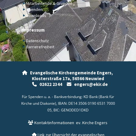
Mitarbeitende & Gruppen
Spenden
Downloads
Impressum
Datenschutz
Barrierefreiheit
Evangelische Kirchengemeinde Engers,

Klosterstraße 17a,
56566 Neuwied
02622 2344
engers@ekir.de


Für Spenden u. a. - Bankverbindung: KD Bank (Bank für
Kirche und Diakonie), IBAN: DE14 3506 0190 6531 7000
05, BIC: GENODED1DKD
Kontaktinformationen
ev. Kirche Engers

Link zur Übersicht der evangelischen
