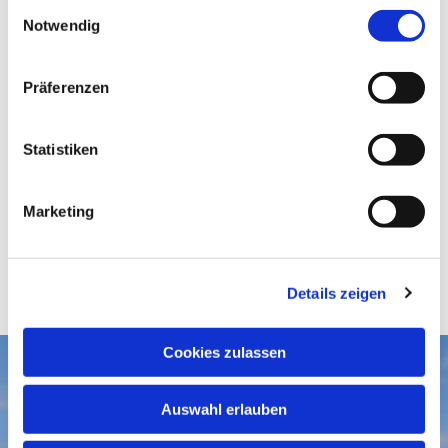
E
Notwendig
i
n
w
Präferenzen
i
l
l
Statistiken
i
g
Marketing
u
n
g
Details zeigen
s
a
u
Cookies zulassen
s
Aktuelles
w
Auswahl erlauben
a
Gottesdienste
Gemeindegruß-Archiv
h