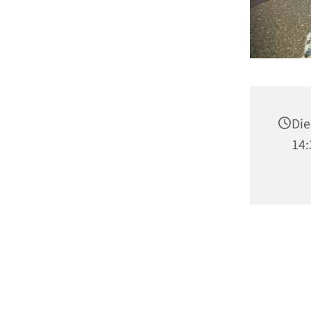
Die
14: