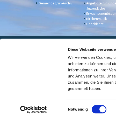
Gemeindegruß-Archiv
Angebote für Kind
Jugendliche
Erwachsenenbildu
Kirchenmusik
Geschichte
Eva

Diese Webseite verwende
Wir verwenden Cookies, um
Für Spenden u. a. - Bankv
anbieten zu können und di
Informationen zu Ihrer Ve
und Analysen weiter. Unse
zusammen, die Sie ihnen b
gesammelt haben.
E
Notwendig
i