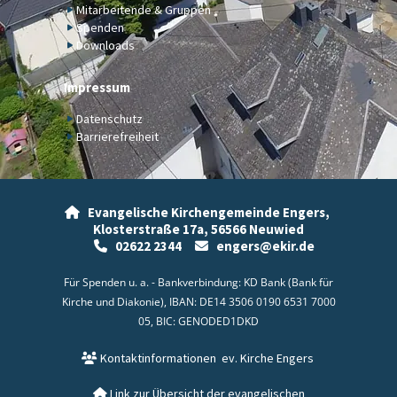
Mitarbeitende & Gruppen
Spenden
Downloads
Impressum
Datenschutz
Barrierefreiheit
Evangelische Kirchengemeinde Engers,

Klosterstraße 17a,
56566 Neuwied
02622 2344
engers@ekir.de


Für Spenden u. a. - Bankverbindung: KD Bank (Bank für
Kirche und Diakonie), IBAN: DE14 3506 0190 6531 7000
05, BIC: GENODED1DKD
Kontaktinformationen
ev. Kirche Engers

Link zur Übersicht der evangelischen
