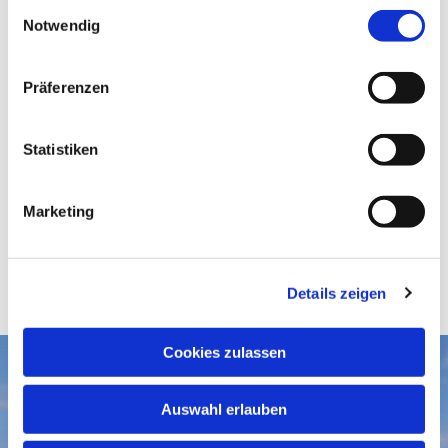
E
Notwendig
i
n
w
Präferenzen
i
l
l
Statistiken
i
g
Marketing
u
n
g
Details zeigen
s
a
u
Cookies zulassen
s
Aktuelles
w
Auswahl erlauben
a
Gottesdienste
Gemeindegruß-Archiv
h