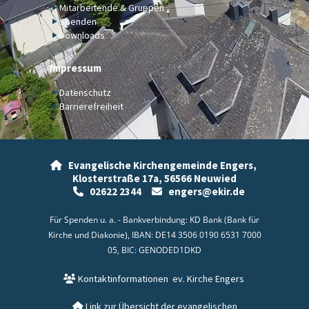
Mitarbeitende & Gruppen
Spenden
Downloads
Impressum
Datenschutz
Barrierefreiheit
Evangelische Kirchengemeinde Engers,

Klosterstraße 17a,
56566 Neuwied
02622 2344
engers@ekir.de


Für Spenden u. a. - Bankverbindung: KD Bank (Bank für
Kirche und Diakonie), IBAN: DE14 3506 0190 6531 7000
05, BIC: GENODED1DKD
Kontaktinformationen
ev. Kirche Engers

Link zur Übersicht der evangelischen
