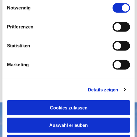
E
Notwendig
i
n
w
Präferenzen
i
l
l
Statistiken
i
g
Marketing
u
n
g
Details zeigen
s
a
u
Cookies zulassen
s
Aktuelles
w
Auswahl erlauben
a
Gottesdienste
Gemeindegruß-Archiv
h