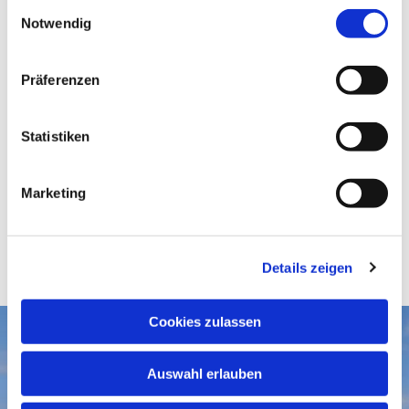
E
Notwendig
i
n
w
Präferenzen
i
l
l
Statistiken
i
g
Marketing
u
n
g
Details zeigen
s
a
u
Cookies zulassen
s
Aktuelles
w
Auswahl erlauben
a
Gottesdienste
Gemeindegruß-Archiv
h