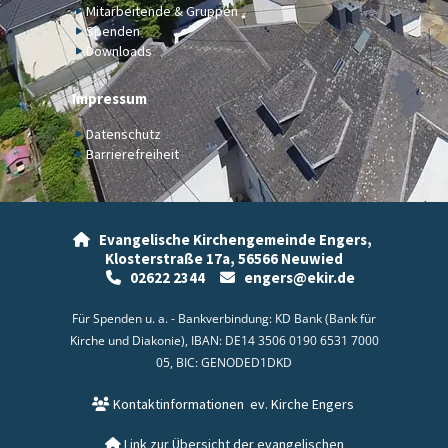
Mitarbeitende & Gruppen
Spenden
Downloads
Impressum
Datenschutz
Barrierefreiheit
Evangelische Kirchengemeinde Engers,

Klosterstraße 17a,
56566 Neuwied
02622 2344
engers@ekir.de


Für Spenden u. a. - Bankverbindung: KD Bank (Bank für
Kirche und Diakonie), IBAN: DE14 3506 0190 6531 7000
05, BIC: GENODED1DKD
Kontaktinformationen
ev. Kirche Engers

Link zur Übersicht der evangelischen
