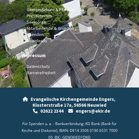
Gemeindebüro & Pfarramt
Presbyterium
Seelsorge
Mitarbeitende & Gruppen
Spenden
Downloads
Impressum
Datenschutz
Barrierefreiheit
Evangelische Kirchengemeinde Engers,

Klosterstraße 17a,
56566 Neuwied
02622 2344
engers@ekir.de


Für Spenden u. a. - Bankverbindung: KD Bank (Bank für
Kirche und Diakonie), IBAN: DE14 3506 0190 6531 7000
05, BIC: GENODED1DKD