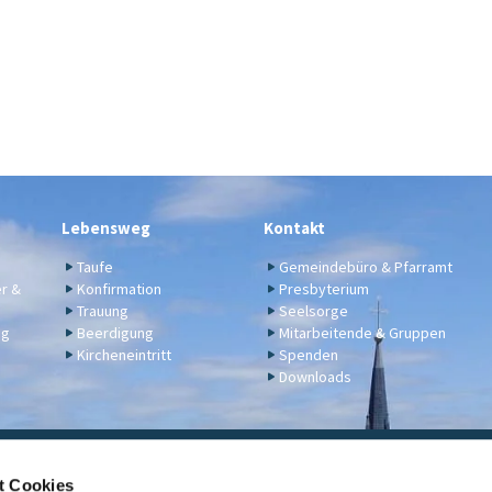
Lebensweg
Kontakt
Taufe
Gemeindebüro & Pfarramt
er &
Konfirmation
Presbyterium
Trauung
Seelsorge
ng
Beerdigung
Mitarbeitende & Gruppen
Kircheneintritt
Spenden
Downloads
ngelische Kirchengemeinde Engers,
Klosterstraße 17a,
56566 N
t Cookies
02622 2344
engers@ekir.de

