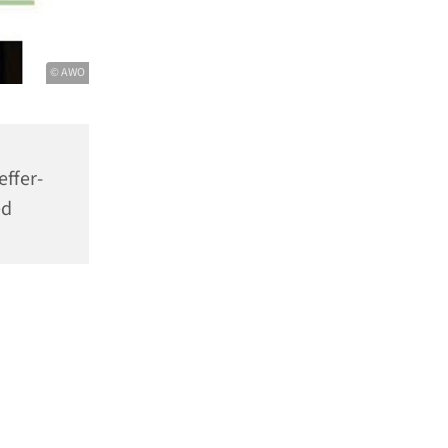
© AWO
effer-
ed