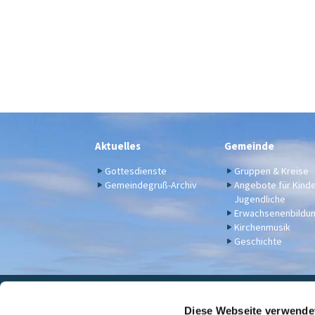
Aktuelles
Gemeinde
Gottesdienste
Gruppen & Kreise
Gemeindegruß-Archiv
Angebote für Kind
Jugendliche
Erwachsenenbildu
Kirchenmusik
Geschichte
Eva

Diese Webseite verwende