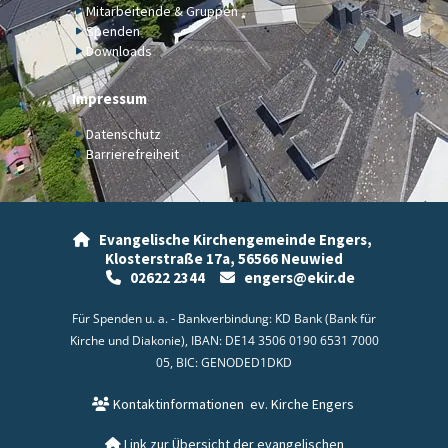
Mitarbeitende & Gruppen
Spenden
Downloads
Impressum
Datenschutz
Barrierefreiheit
Evangelische Kirchengemeinde Engers,

Klosterstraße 17a,
56566 Neuwied
02622 2344
engers@ekir.de


Für Spenden u. a. - Bankverbindung: KD Bank (Bank für
Kirche und Diakonie), IBAN: DE14 3506 0190 6531 7000
05, BIC: GENODED1DKD
Kontaktinformationen
ev. Kirche Engers

Link zur Übersicht der evangelischen
