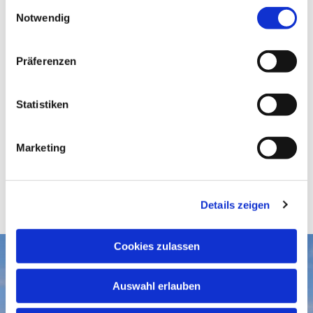
E
Notwendig
i
n
w
Präferenzen
i
l
l
Statistiken
i
g
Marketing
u
n
g
Details zeigen
s
a
u
Cookies zulassen
s
Aktuelles
w
Auswahl erlauben
a
Gottesdienste
Gemeindegruß-Archiv
h