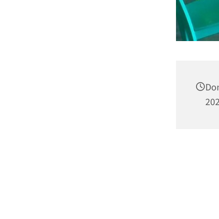
Don
202