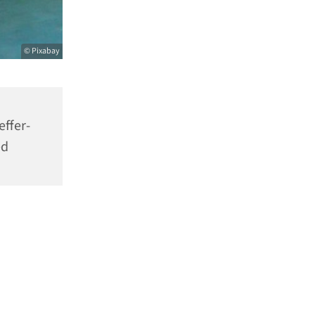
© Pixabay
effer-
ed